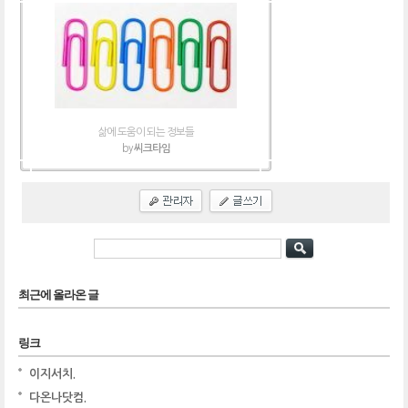
삶에 도움이 되는 정보들
by
씨크타임
최근에 올라온 글
링크
이지서치.
다온나닷컴.