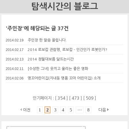
탐색시간의 블로그
'주인장'에 해당되는 글 37건
2014.02.19
주인장 한 말씀 올립니다.
2014.02.17
2014 로보캅 관람평, 로보캅 - 인간인가 로봇인가?
2014.02.13
2014 정월대보름 달뜨는시간
2014.02.11
[수상한 그녀] 웃끼고 울리는 좋은 영화
2014.02.06
명꼬어린이집(지내동 명품 꼬마 어린이집) 소개
인기페이지 : [
354
] [
473
] [
509
]
1
2
3
4
5
···
8
이전
다음