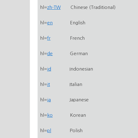
hl=
zh-TW
Chinese (Traditional)
hl=
en
English
hl=
fr
French
hl=
de
German
hl=
id
Indonesian
hl=
it
Italian
hl=
ja
Japanese
hl=
ko
Korean
hl=
pl
Polish