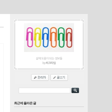
티스토리툴바
삶에 도움이 되는 정보들
by
씨크타임
최근에 올라온 글