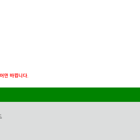
어만 바뀝니다.
드