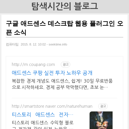
탐색시간의 블로그
구글 애드센스 데스크탑 웹용 플러그인 오
픈 소식
컴퓨터팁
2015. 8. 12. 10:02 - seektime.info
http://m.coupang.com
광고
애드센스 쿠팡 실전 투자 노하우 공개
복잡한 경제 개념도 애드센스, 쉽게! 30일 무료반품
으로 시작하세요. 경제 공부 막막했다면, 초보 눈높이
책으로 현명한 선택을 쿠팡에서!
http://smartstore.naver.com/naturehuman
광고
티스토리 애드센스 전자책
월100만원 고정 수익발생!
티스토리 애드센스 수익형 블로