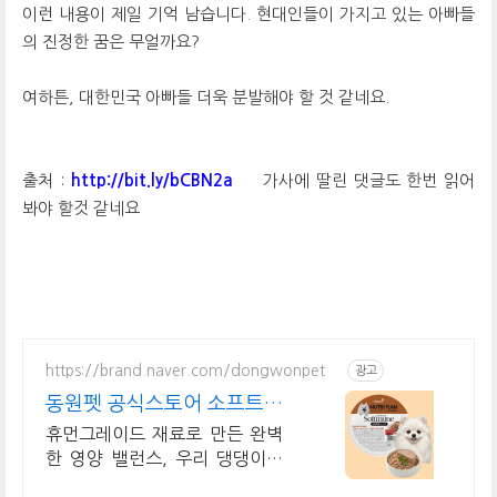
이런 내용이 제일 기억 남습니다. 현대인들이 가지고 있는 아빠들
의 진정한 꿈은 무얼까요?
여하튼, 대한민국 아빠들 더욱 분발해야 할 것 같네요.
출처 :
http://bit.ly/bCBN2a
가사에 딸린 댓글도 한번 읽어
봐야 할것 같네요
https://brand.naver.com/dongwonpet
광고
동원펫 공식스토어 소프트뮨
체험팩 특별 이벤트
휴먼그레이드 재료로 만든 완벽
한 영양 밸런스, 우리 댕댕이를
위한 건강한 한 끼