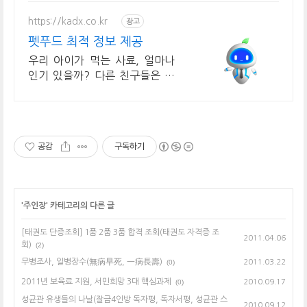
https://kadx.co.kr
광고
펫푸드 최적 정보 제공
우리 아이가 먹는 사료, 얼마나
인기 있을까? 다른 친구들은 먹
는 사료가 궁금하다
공감
구독하기
'
주인장
' 카테고리의 다른 글
[태권도 단증조회] 1품 2품 3품 합격 조회(태권도 자격증 조
2011.04.06
회)
(2)
무병조사, 일병장수(無病早死, 一病長壽)
(0)
2011.03.22
2011년 보육료 지원, 서민희망 3대 핵심과제
(0)
2010.09.17
성균관 유생들의 나날(잘금4인방 독자평, 독자서평, 성균관 스
2010.09.12