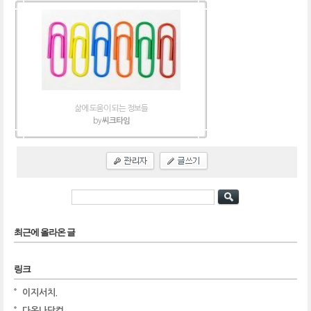
삶에 도움이 되는 정보들
by
씨크타임
최근에 올라온 글
링크
이지서치.
다온나닷컴.