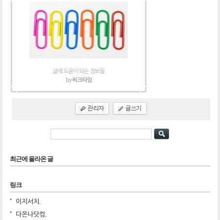
삶에 도움이 되는 정보들
by
씨크타임
최근에 올라온 글
링크
이지서치.
다온나닷컴.