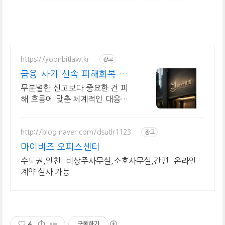
https://yoonbitlaw.kr
광고
금융 사기 신속 피해회복 대
응 지원
무분별한 신고보다 중요한 건 피
해 흐름에 맞춘 체계적인 대응과
회수 전략입니다.
http://blog.naver.com/dsutlr1123
광고
마이비즈 오피스센터
수도권,인천 비상주사무실,소호사무실,간편 온라인
계약 실사 가능
4
구독하기