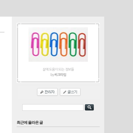
티스토리툴바
삶에 도움이 되는 정보들
by
씨크타임
최근에 올라온 글