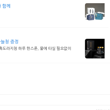
 함께
마늘청 증정
흑도라지청 하루 한스푼, 물에 타실 필요없이